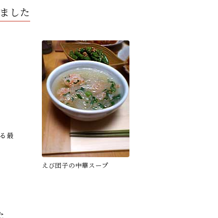
ました
る最
えび団子の中華スープ
た