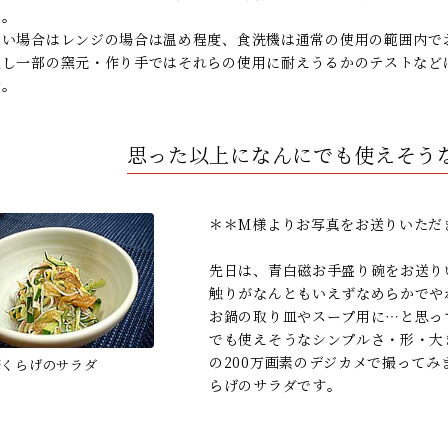
ん。
ない場合はレンジの場合は温め程度、食洗機は通常の使用の範囲内で
但し一部の窯元・作り手ではそれらの使用に耐えうるかのテストなど
せ。
思った以上になんにでも使えそう
＊＊M様よりお写真をお送りいただ
先日は、青白磁お手盛り碗をお送り
触りがなんともいえずなめらかでや
お鍋の取り皿やスープ用に…と思っ
でも使えそうなシンプルさ・形・大
の200万画素のデジカメで撮って
華くらげのサラダ
らげのサラダです。