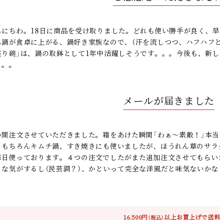
んにちわ。18日に商品を受け取りました。どれも使い勝手が良く、
も鍋が食卓に上がる、鍋好き家族なので、（汗を流しつつ、ハフハフと
盛り碗」は、鍋の取鉢として1年中活躍しそうです。。。今後も、新
。。。
メールが届きました
の間注文させていただきました。箱をあけた瞬間「わぁ～素敵！」本
。もちろんキムチ鍋、すき焼きにも使いましたが、ほうれん草のサラ
毎日使っております。４つの注文でしたがまた追加注文させてもらい
うな気がするし（民芸調？）、かといって完全な洋風だと味気ないか
16,500円
以上お買上げで送
（税込）