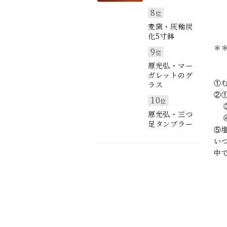
8
位
麦窯・灰釉炭
化5寸鉢
＊
9
位
原光弘・マー
ガレットのグ
①
ラス
②
10
位
③
原光弘・三つ
④
足タンブラー
⑤
い
中