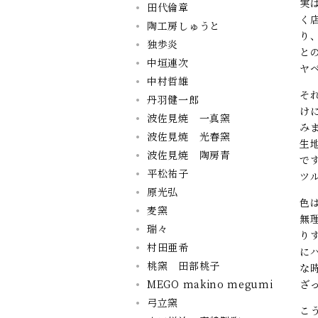
実
田代倫章
く
陶工房しゅうと
り
独歩炎
と
中垣連次
ヤ
中村哲雄
そ
丹羽健一郎
け
波佐見焼 一真窯
み
波佐見焼 光春窯
生
波佐見焼 陶房青
で
平松祐子
ツ
原光弘
色
麦窯
無
瑞々
り
村田亜希
に
桃窯 田部桃子
な
MEGO makino megumi
ざ
弓立窯
こ