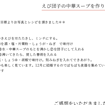
えび団子の中華スープを作り
＊H様よりお写真とレシピを頂きました＊＊
むきえびを刃たたきし、ミンチにする。
①を酒・塩・片栗粉・しょうが・ねぎ で味付け
水・中華スープのもとを沸かし②を団子にして入れる
沸いてきたら、戻した春雨を入れる
塩・しょうゆ・胡椒で味付け。刻みねぎを入れてできあがり。
つも楽しく見ています。12月に結婚するのでぼちぼち食器を集めてい
です
ご感想をいただきまし