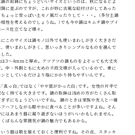
は鍋の取鉢にちょうどいいサイズというのは、秋になるとよ
店頭に並ぶのですが、これが妙に古風な絵付けがしてあった
、ちょっと安っぽい土モノ風だったりして・・・。（多分土鍋
の相性を考えるのでしょうね。）でも今や鍋はキムチ鍋やブイ
ベース仕立てなど様々。
れにこのサイズは鍋モノ以外でも使いまわしがきく大きさだ
に、使いまわしがきく、思いっきりシンプルなものを選んで
ました。
地は3～4mmと厚め。アツアツの鍋ものをよそっても大丈夫
す。中・外側ともに太めの千段文様が入っているので、単に
ルンとしているだけより指にかかり持ちやすいんです。
は「真っ白」ではなく「やや鼠がかった白」です。女性の片手で
理なく持てる大きさです。鍋の取鉢は浅めの方がたくさん取
すぎずにちょうどいいですね。 鍋のときは家族や友人と一緒
ハフハフしながら賑やかに食べることが多いですよね。そん
時にはあまり器に凝り過ぎないほうがいいかもしれません。
っくばらんな雰囲気が鍋の魅力でもあるから。
ういう器は数を揃えておくと便利ですね。その点、スタッキ