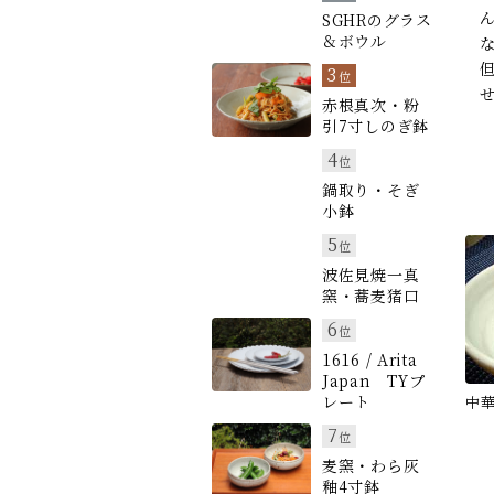
SGHRのグラス
＆ボウル
3
位
赤根真次・粉
引7寸しのぎ鉢
4
位
鍋取り・そぎ
小鉢
5
位
波佐見焼一真
窯・蕎麦猪口
6
位
1616 / Arita
Japan TYプ
レート
中
7
位
麦窯・わら灰
釉4寸鉢