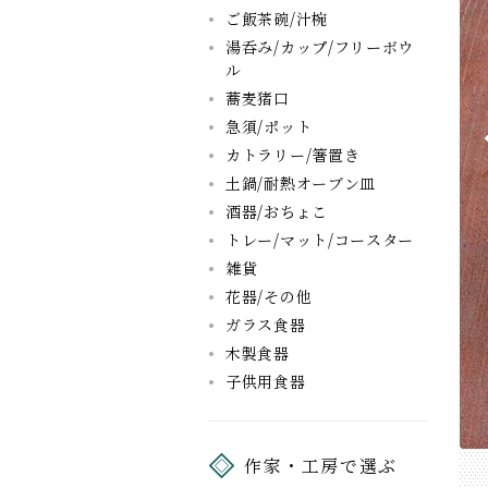
ご飯茶碗/汁椀
湯呑み/カップ/フリーボウ
ル
蕎麦猪口
急須/ポット
カトラリー/箸置き
土鍋/耐熱オーブン皿
酒器/おちょこ
トレー/マット/コースター
雑貨
花器/その他
ガラス食器
木製食器
子供用食器
作家・工房で選ぶ