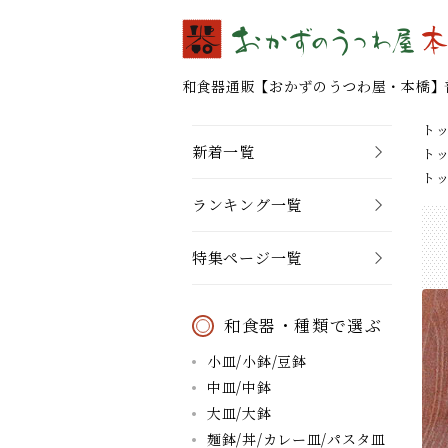
和食器通販 【おかずのうつわ屋・本橋】
ト
新着一覧
ト
ト
ランキング一覧
特集ページ一覧
和食器・種類で選ぶ
小皿/小鉢/豆鉢
中皿/中鉢
大皿/大鉢
麺鉢/丼/カレー皿/パスタ皿