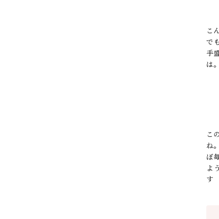
こ
で
手
は
こ
ね
ぼ
よ
す