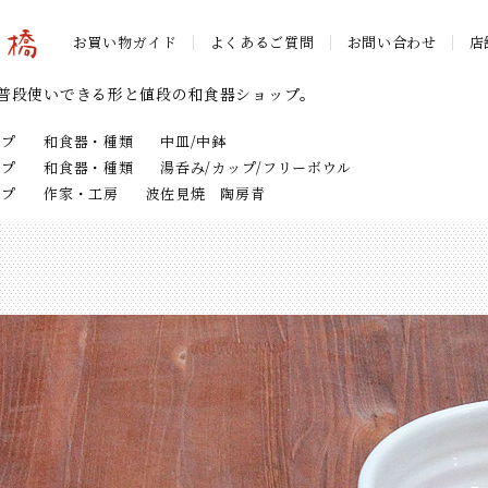
お買い物ガイド
よくあるご質問
お問い合わせ
店
普段使いできる形と値段の和食器ショップ。
ップ
和食器・種類
中皿/中鉢
ップ
和食器・種類
湯呑み/カップ/フリーボウル
ップ
作家・工房
波佐見焼 陶房青