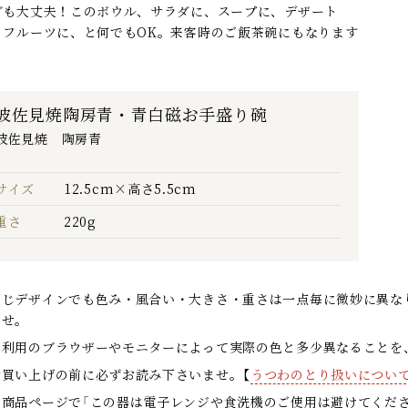
グも大丈夫！このボウル、サラダに、スープに、デザート
、フルーツに、と何でもOK。来客時のご飯茶碗にもなります
。
波佐見焼陶房青・青白磁お手盛り碗
波佐見焼 陶房青
サイズ
12.5cm×高さ5.5cm
重さ
220g
同じデザインでも色み・風合い・大きさ・重さは一点毎に微妙に異な
ませ。
ご利用のブラウザーやモニターによって実際の色と多少異なることを
お買い上げの前に必ずお読み下さいませ。【
うつわのとり扱いについ
各商品ページで「この器は電子レンジや食洗機のご使用は避けてくだ