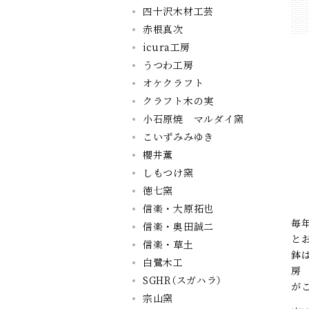
四十沢木材工芸
赤根真次
icura工房
うつわ工房
オケクラフト
クラフト木の実
小石原焼 マルダイ窯
こいずみみゆき
櫻井薫
しもつけ窯
徳七窯
信楽・大原拓也
毎
信楽・奥田誠二
と
信楽・草土
鉢
白鷺木工
房
SGHR（スガハラ）
が
宗山窯