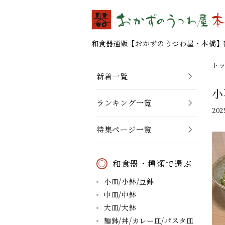
和食器通販 【おかずのうつわ屋・本橋】
ト
新着一覧
小
ランキング一覧
20
特集ページ一覧
和食器・種類で選ぶ
小皿/小鉢/豆鉢
中皿/中鉢
大皿/大鉢
麺鉢/丼/カレー皿/パスタ皿