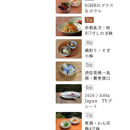
SGHRのグラス
＆ボウル
3
位
赤根真次・粉
引7寸しのぎ鉢
4
位
鍋取り・そぎ
小鉢
5
位
波佐見焼一真
窯・蕎麦猪口
6
位
1616 / Arita
Japan TYプ
レート
7
位
麦窯・わら灰
釉4寸鉢