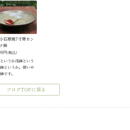
小石原焼7寸帯カン
ナ鉢
90円
（税込）
というか浅鉢という
鉢というか。使いや
鉢です。
ブログTOPに戻る