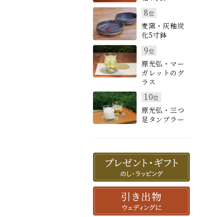
8
位
麦窯・灰釉炭
化5寸鉢
9
位
原光弘・マー
ガレットのグ
ラス
10
位
原光弘・三つ
足タンブラー