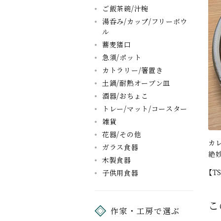
ご飯茶碗/汁椀
湯呑み/カップ/フリーボウ
ル
蕎麦猪口
急須/ポット
カトラリー/箸置き
土鍋/耐熱オーブン皿
酒器/おちょこ
トレー/マット/コースター
雑貨
花器/その他
カ
ガラス食器
絶
木製食器
【
子供用食器
こ
作家・工房で選ぶ