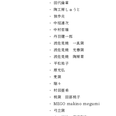
田代倫章
陶工房しゅうと
独歩炎
中垣連次
中村哲雄
丹羽健一郎
波佐見焼 一真窯
波佐見焼 光春窯
波佐見焼 陶房青
平松祐子
原光弘
麦窯
瑞々
村田亜希
桃窯 田部桃子
MEGO makino megumi
弓立窯