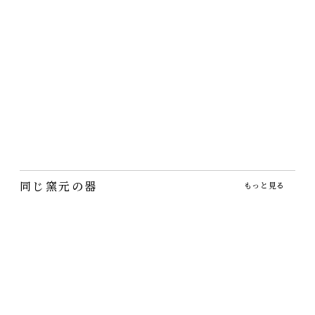
波佐見焼一真窯・富士
織部蓋つき碗【完売】
山鉢
2,860円
（税込）
1,870円
（税込）
蓋があると楽しい！茶碗蒸
しだえではなくあれこれ使
富士山のような鉢です。小
えます♪
鉢より大きく中鉢というに
はやや大きい…
同じ窯元の器
もっと見る
小石原焼納豆鉢
小石原焼スリップウェ
小石原焼飴釉ご飯茶碗
ア オーバル皿
4,565円
1,650円
（税込）
（税込）
3,960円
（税込）
納豆をしっかりぐるぐる混
飴色がご飯を美味しく見せ