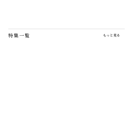
こっくりとした飴色の艶と
片口が民芸の原点を思わせ
る中鉢です
特集一覧
もっと見る
九州・小石原焼・マルダイ窯の器
うつわ工房の魅力
九州・小石原焼のマルダイ窯の器です
うつわ工房の器が再入荷しています