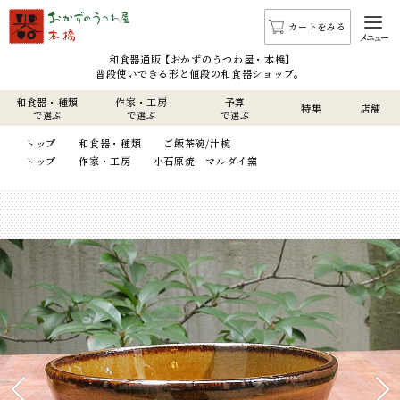
カートをみる
メニュー
和食器通販 【おかずのうつわ屋・本橋】
普段使いできる形と値段の和食器ショップ。
和食器・種類
作家・工房
予算
特集
店舗
で選ぶ
で選ぶ
で選ぶ
トップ
和食器・種類
ご飯茶碗/汁椀
トップ
作家・工房
小石原焼 マルダイ窯