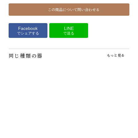
この商品について問い合わせる
Facebook
LINE
でシェアする
で送る
同じ種類の器
もっと見る
小石原焼飴釉ご飯茶碗
独歩炎・スープカップ
独歩炎・金釉ご飯茶碗
1,650円
3,850円
3,300円
（税込）
（税込）
（税込）
飴色がご飯を美味しく見せ
形もクールで使い勝手もい
金は使っていないけれど煌
てくれるお茶碗です
いスープカップです
めきのあるご飯茶碗。ご飯
を盛ると地味…